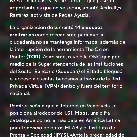
87%
con 43 casos. No importa lo que pase, lo
importante es que no se sepa», apuntó Andrellys
Ramírez, activista de Redes Ayuda.
La organización documentó
14 bloqueos
arbitrarios
como mecanismo para que la
ciudadanía no se mantenga informada, además de
la interrupción de la herramienta The Onion
Router
(TOR)
. Asimismo, reveló la ONG que por
medio de la Superintendencia de las Instituciones
del Sector Bancario (Sudeban) el Estado bloqueó
el acceso a cuentas bancarias a través de la Red
Privada Virtual (
VPN
) dentro y fuera del territorio
nacional.
Ramírez señaló que el Internet en Venezuela se
posiciona alrededor de
1.61. Mbps
, una cifra
catalogada como la más baja en América Latina
por el servicio de datos MLAB y el Instituto de
Prensa y Sociedad (
IPYS
).»Ante la precariedad de