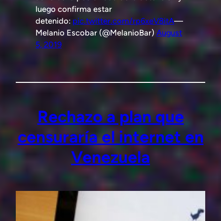
luego confirma estar
detenido:
pic.twitter.com/rp6xeV8itA
—
Melanio Escobar (@MelanioBar)
August
5, 2019
Rechazo a plan que
censuraría el internet en
Venezuela