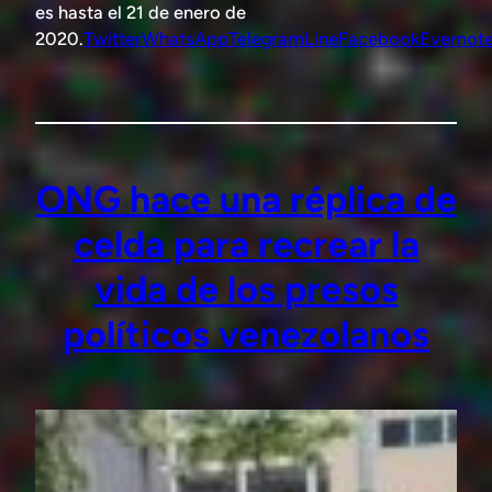
es hasta el 21 de enero de
2020.
Twitter
WhatsApp
Telegram
Line
Facebook
Evernot
ONG hace una réplica de
celda para recrear la
vida de los presos
políticos venezolanos