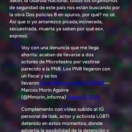
Sebin, la Guardia Nacional, todos los organismos
de seguridad de este país nos están buscando por
la obra Dos policías B en apuros, por qué? no sé.
Así que si yo amanezco picada,incinerada,
secuestrada, muerta ya saben por qué es»,
expresó.
Voy con una denuncia que me llega
ahorita: acaban de llevarse a dos
actores de Microteatro por vestirse
parecido a la PNB. Los PNB llegaron con
un fiscal y se los
llevaron
pic.twitter.com/rbxCY0EjNZ
—
Marcos Morin Aguirre
(@Mmorin_informa)
August 5, 2019
Complemento con vídeo subido al IG
personal de Isak, actor y activista LGBTI
detenido en estos momentos, donde
advertía la posibilidad de la detención y