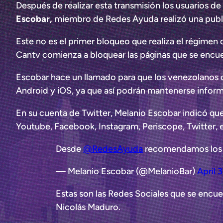
Después de realizar esta transmisión los usuarios d
Escobar,
miembro de Redes Ayuda realizó una publ
Este no es el primer bloqueo que realiza el régimen
Cantv comienza a bloquear las páginas que se encue
Escobar hace un llamado para que los venezolanos
Android y iOS, ya que así podrán mantenerse infor
En su cuenta de Twitter, Melanio Escobar indicó que
Youtube, Facebook, Instagram, Periscope, Twitter, e
Desde
@RedesAyuda
recomendamos los s
— Melanio Escobar (@MelanioBar)
April 
Estas son las Redes Sociales que se encue
Nicolás Maduro.