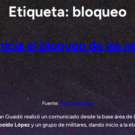
Etiqueta:
bloqueo
nicia el bloqueo de las r
Fuente:
Noti Venezuela
Juan Guaidó realizó un comunicado desde la base área de
poldo López
y un grupo de militares, dando inicio a la et