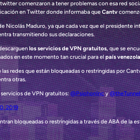
e twitter comenzaron a tener problemas con esa red socia
icación en Twitter donde informaba que
Cantv
comenzó 
 de Nicolás Maduro, ya que cada vez que el presidente i
ntra transmitiendo sus declaraciones.
 descarguen
los servicios de VPN gratuitos,
que se encu
mados en este momento tan crucial para el
país venezol
 las redes que están bloqueadas o restringidas por Cantv
ntra otras.
ervicios de VPN gratuitos:
@PsiphonInc
y
@theTunnel
30, 2019
ntran bloqueadas o restringidas a través de ABA de la es