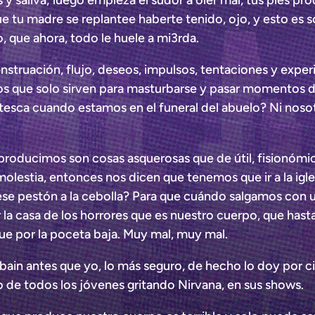
saliva; luego empieza el sudor a oler mal, tus pies prod
 tu madre se replantee haberte tenido, ojo, y esto es s
que ahora, todo le huele a mi3rda.
enstruación, flujo, deseos, impulsos, tentaciones y exp
s que solo sirven para masturbarse y pasar momentos d
esca cuando estamos en el funeral del abuelo? Ni noso
 producimos son cosas asquerosas que de útil, fisionóm
olestia, entonces nos dicen que tenemos que ir a la igl
io ese pestón a la cebolla? Para que cuándo salgamos co
r la casa de los horrores que es nuestro cuerpo, que ha
ue por la poceta baja. Muy mal, muy mal.
in antes que yo, lo más seguro, de hecho lo doy por cier
o de todos los jóvenes gritando Nirvana, en sus shows.