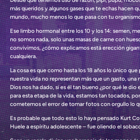
Desde que tenemos uso de razón, pipi, pupú, mocos y 
más queridos y algunos gases que te echas hacen que
mundo, mucho menos lo que pasa con tu organismo, 
Ese limbo hormonal entre los 10 y los 14: semen, m
no somos nada, solo unas masas de carne con hueso
convivimos, ¿cómo explicamos está erección gigant
cualquiera.
La cosa es que como hasta los 18 años lo único que
nuestra vida no representan más que un gasto, una m
Dios nos ha dado, si es él tan bueno ¿por qué le d
para esta etapa de la vida, estamos tan tocados, po
cometemos el error de tomar fotos con orgullo lo q
Es probable que todo esto lo haya pensado Kurt Coba
Huele a espíritu adolescente – fue oliendo el sobac