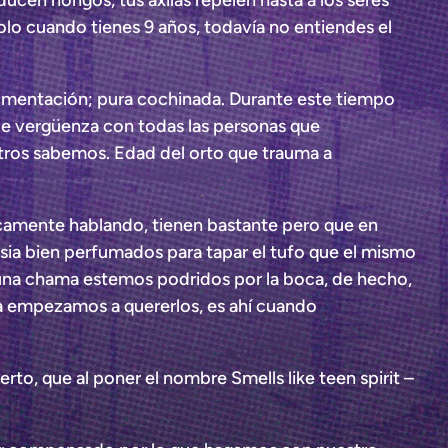
ucen hongos, tus axilas repelen hasta a los seres
olo cuando tienes 9 años, todavía no entiendes el
erimentación; pura cochinada. Durante este tiempo
e vergüenza con todas las personas que
tros sabemos. Edad del orto que trauma a
icamente hablando, tienen bastante pero que en
esia bien perfumados para tapar el tufo que el mismo
n una chama estemos podridos por la boca, de hecho,
sta empezamos a quererlos, es ahí cuando
to, que al poner el nombre Smells like teen spirit –