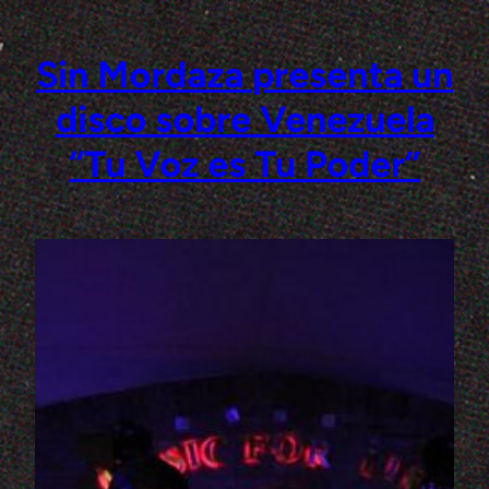
Sin Mordaza presenta un
Saltar
al
disco sobre Venezuela
contenido
“Tu Voz es Tu Poder”