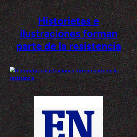
Historietas e
Saltar
al
ilustraciones forman
contenido
parte de la resistencia