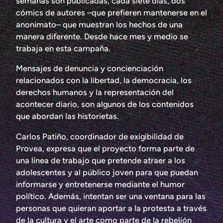
semanas son publicadas, cada siete días, dos
cómics de autores –que prefieren mantenerse en el
anonimato– que muestran los hechos de una
manera diferente. Desde hace mes y medio se
trabaja en esta campaña.
Mensajes de denuncia y concienciación
relacionados con la libertad, la democracia, los
derechos humanos y la representación del
acontecer diario, son algunos de los contenidos
que abordan las historietas.
Carlos Patiño, coordinador de exigibilidad de
Provea, expresa que el proyecto forma parte de
una línea de trabajo que pretende atraer a los
adolescentes y al público joven para que puedan
informarse y entretenerse mediante el humor
político. Además, intentan ser una ventana para las
personas que quieran aportar a la protesta a través
de la cultura y el arte como parte de la rebelión