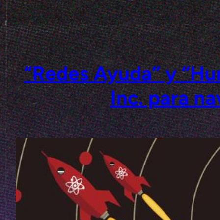
Saltar
al
contenido
“Redes Ayuda” y “Hu
Inc. para n