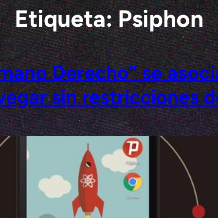
Etiqueta:
Psiphon
mano Derecho” se asoci
avegar sin restricciones 