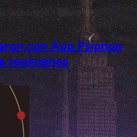
aron con App Psiphon
de regímenes