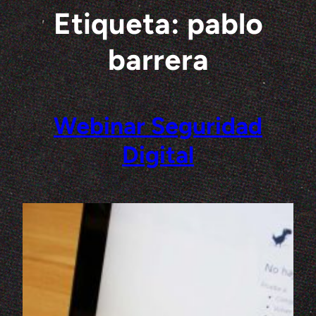
Etiqueta:
pablo
Saltar
al
contenido
barrera
Webinar Seguridad
Digital