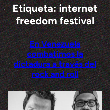
Etiqueta:
internet
Saltar
al
contenido
freedom festival
En Venezuela
combatimos la
dictadura a través del
rock and roll