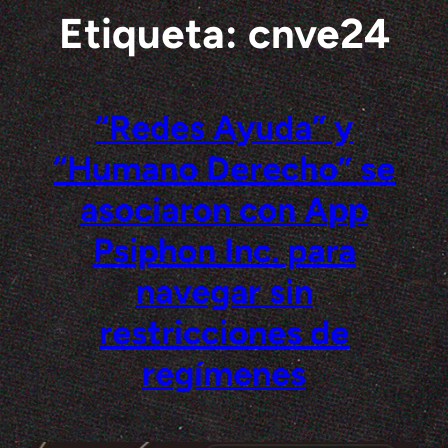
Etiqueta:
cnve24
Saltar
al
contenido
“Redes Ayuda” y
“Humano Derecho” se
asociaron con App
Psiphon Inc. para
navegar sin
restricciones de
regímenes